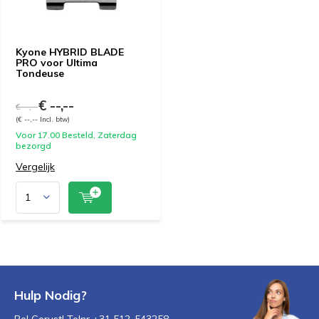
Kyone HYBRID BLADE
PRO voor Ultima
Tondeuse
€ --,--
€ --,--
(€ --,-- Incl. btw)
Voor 17.00 Besteld, Zaterdag
bezorgd
Vergelijk
Hulp Nodig?
Bel Gerust! Telnr +31 512-543258