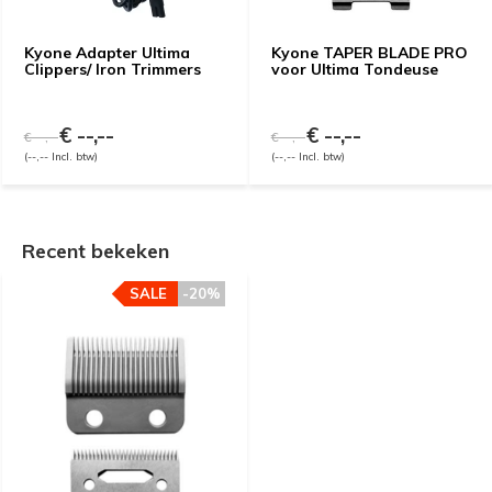
Kyone Adapter Ultima
Kyone TAPER BLADE PRO
Clippers/ Iron Trimmers
voor Ultima Tondeuse
€ --,--
€ --,--
€ --,--
€ --,--
(--,-- Incl. btw)
(--,-- Incl. btw)
Recent bekeken
SALE
-20%