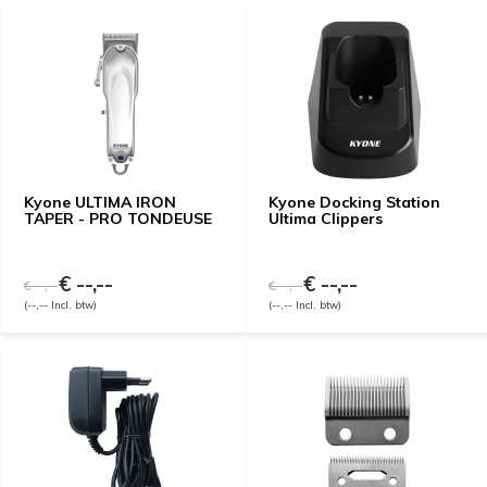
Kyone ULTIMA IRON
Kyone Docking Station
TAPER - PRO TONDEUSE
Ultima Clippers
€ --,--
€ --,--
€ --,--
€ --,--
(--,-- Incl. btw)
(--,-- Incl. btw)