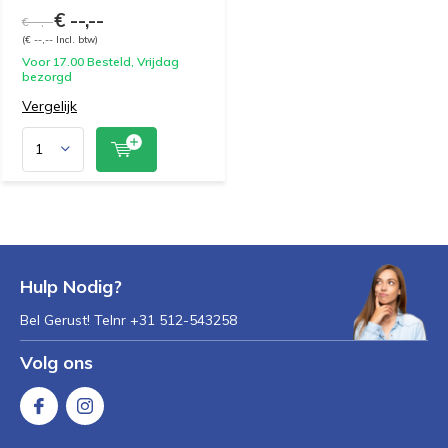
€ --,--
€ --,--
(€ --,-- Incl. btw)
Voor 17.00 Besteld, Vrijdag
bezorgd
Vergelijk
Hulp Nodig?
Bel Gerust! Telnr +31 512-543258
Volg ons