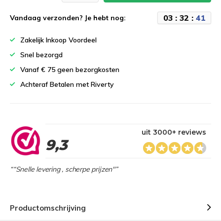
0
3
:
3
2
:
4
1
Vandaag verzonden? Je hebt nog:
Zakelijk Inkoop Voordeel
Snel bezorgd
Vanaf € 75 geen bezorgkosten
Achteraf Betalen met Riverty
uit 3000+ reviews
9,3
““Snelle levering , scherpe prijzen"”
Productomschrijving