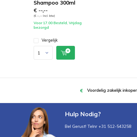
Shampoo 300ml
€ --,--
(€ --,-- Incl. btw)
Voor 17.00 Besteld, Vrijdag
bezorgd
Vergelijk
Voordelig zakelijk inkop
Hulp Nodig?
Bel Gerust! Telnr +31 512-543258