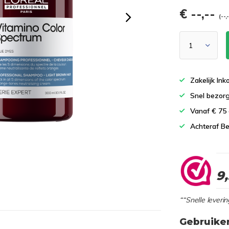
€ --,--
(--,
Zakelijk In
Snel bezor
Vanaf € 75
Achteraf Be
9
““Snelle leverin
Gebruike