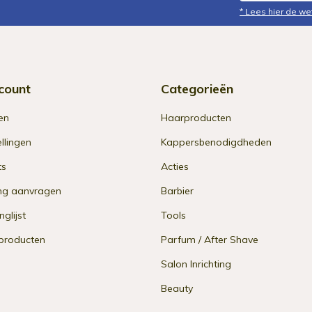
* Lees hier de we
count
Categorieën
en
Haarproducten
ellingen
Kappersbenodigdheden
ts
Acties
ng aanvragen
Barbier
nglijst
Tools
 producten
Parfum / After Shave
Salon Inrichting
Beauty