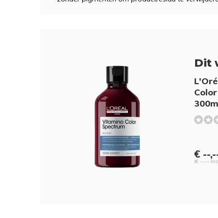
Dit 
L'Oré
Colo
300m
€ --,-
(€ --,-- In