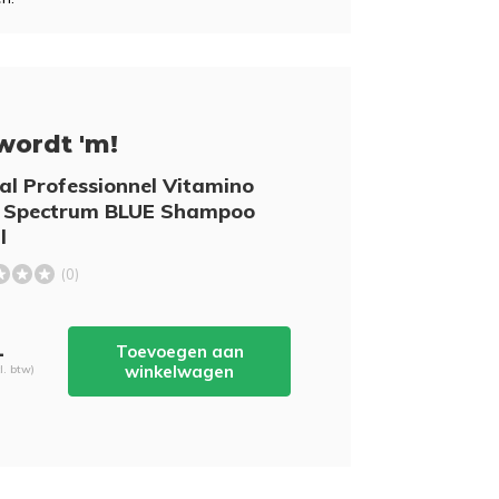
wordt 'm!
al Professionnel Vitamino
r Spectrum BLUE Shampoo
l
(0)
-
Toevoegen aan
winkelwagen
cl. btw)