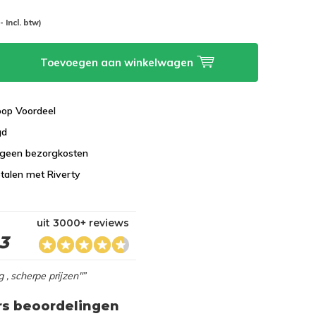
-- Incl. btw)
Toevoegen aan winkelwagen
koop Voordeel
gd
 geen bezorgkosten
talen met Riverty
uit 3000+ reviews
,3
g , scherpe prijzen"”
rs beoordelingen