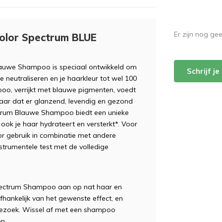
Er zijn nog ge
Color Spectrum BLUE
Blauwe Shampoo is speciaal ontwikkeld om
Schrijf j
 neutraliseren en je haarkleur tot wel 100
o, verrijkt met blauwe pigmenten, voedt
 haar dat er glanzend, levendig en gezond
ectrum Blauwe Shampoo biedt een unieke
 ook je haar hydrateert en versterkt*. Voor
r gebruik in combinatie met andere
nstrumentele test met de volledige
Spectrum Shampoo aan op nat haar en
fhankelijk van het gewenste effect, en
sbezoek. Wissel af met een shampoo
n.