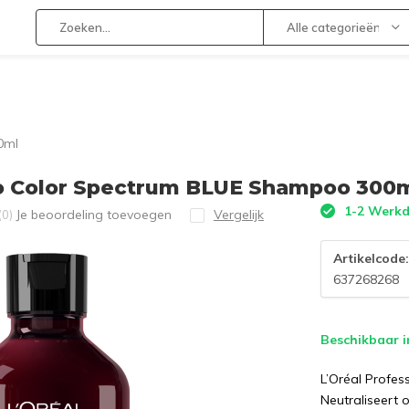
Alle categorieën
0ml
no Color Spectrum BLUE Shampoo 300
1-2 Werk
Je beoordeling toevoegen
Vergelijk
(0)
Artikelcode
637268268
Beschikbaar i
L’Oréal Profe
Neutraliseert 