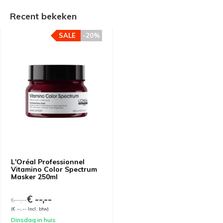
Recent bekeken
SALE
-20%
L'Oréal Professionnel
Vitamino Color Spectrum
Masker 250ml
€ --,--
€ --,--
(€ --,-- Incl. btw)
Dinsdag in huis