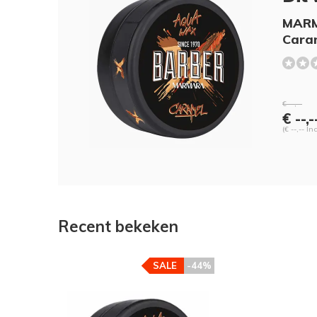
MARM
Cara
€ --,--
€ --,-
(€ --,-- In
Recent bekeken
SALE
-44%