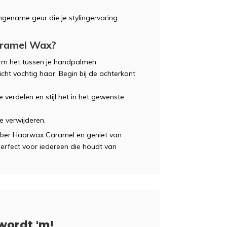
ngename geur die je stylingervaring
aramel Wax?
rm het tussen je handpalmen.
cht vochtig haar. Begin bij de achterkant
 verdelen en stijl het in het gewenste
e verwijderen.
rber Haarwax Caramel en geniet van
 Perfect voor iedereen die houdt van
wordt 'm!