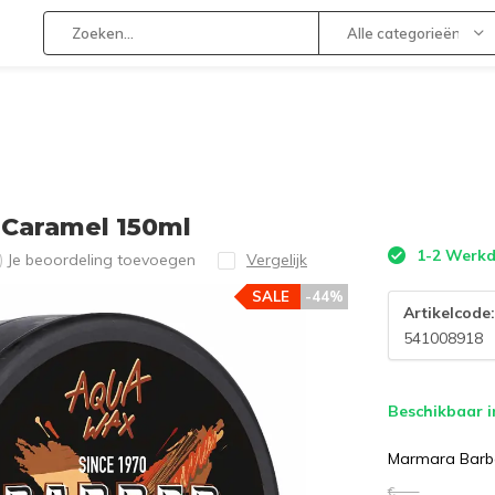
Alle categorieën
aramel 150ml
1-2 Werk
Je beoordeling toevoegen
Vergelijk
)
SALE
-44%
Artikelcode
541008918
Beschikbaar i
Marmara Barb
€--,--