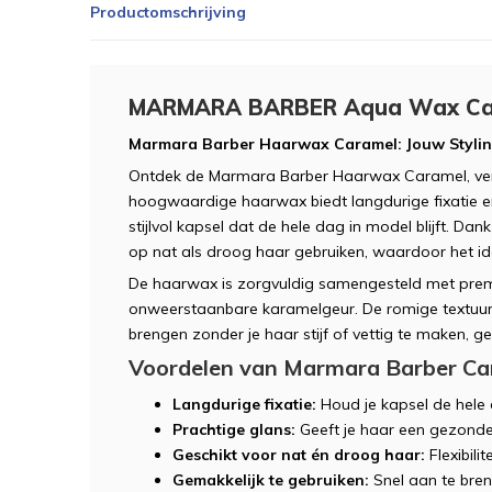
Productomschrijving
MARMARA BARBER Aqua Wax Ca
Marmara Barber Haarwax Caramel: Jouw Stylin
Ontdek de Marmara Barber Haarwax Caramel, verp
hoogwaardige haarwax biedt langdurige fixatie en
stijlvol kapsel dat de hele dag in model blijft. Dan
op nat als droog haar gebruiken, waardoor het idea
De haarwax is zorgvuldig samengesteld met prem
onweerstaanbare karamelgeur. De romige textuur
brengen zonder je haar stijf of vettig te maken, ge
Voordelen van Marmara Barber C
Langdurige fixatie:
Houd je kapsel de hele
Prachtige glans:
Geeft je haar een gezonde,
Geschikt voor nat én droog haar:
Flexibili
Gemakkelijk te gebruiken:
Snel aan te bre