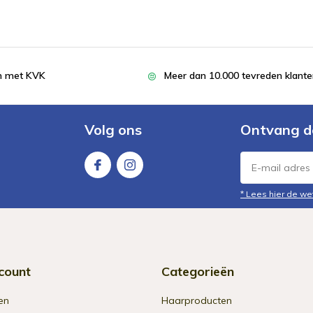
en met KVK
Meer dan 10.000 tevreden klant
Volg ons
Ontvang d
* Lees hier de we
count
Categorieën
en
Haarproducten