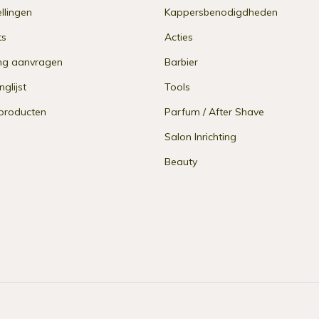
ellingen
Kappersbenodigdheden
ts
Acties
ng aanvragen
Barbier
nglijst
Tools
 producten
Parfum / After Shave
Salon Inrichting
Beauty