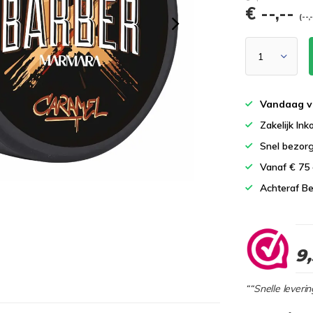
€ --,--
(--,
Vandaag v
Zakelijk In
Snel bezor
Vanaf € 75
Achteraf Be
9
““Snelle leverin