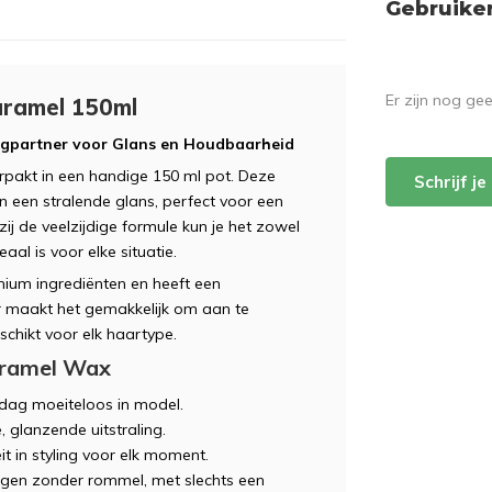
Gebruike
Er zijn nog ge
ramel 150ml
gpartner voor Glans en Houdbaarheid
akt in een handige 150 ml pot. Deze
Schrijf j
 een stralende glans, perfect voor een
kzij de veelzijdige formule kun je het zowel
al is voor elke situatie.
ium ingrediënten en heeft een
 maakt het gemakkelijk om aan te
schikt voor elk haartype.
aramel Wax
 dag moeiteloos in model.
 glanzende uitstraling.
teit in styling voor elk moment.
ngen zonder rommel, met slechts een