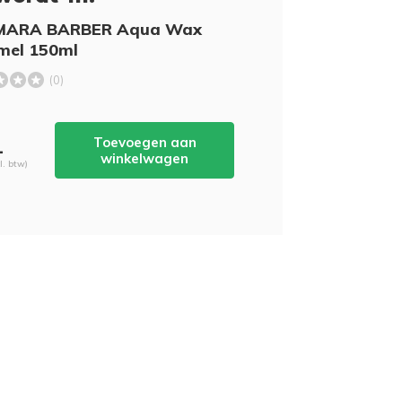
ARA BARBER Aqua Wax
mel 150ml
(0)
Toevoegen aan
-
winkelwagen
cl. btw)