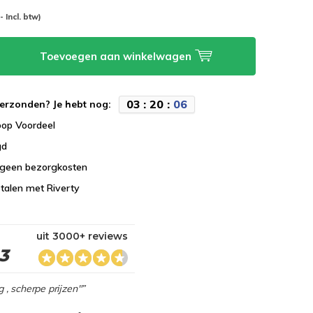
-- Incl. btw)
Toevoegen aan winkelwagen
0
3
:
2
0
:
0
5
erzonden? Je hebt nog:
koop Voordeel
gd
 geen bezorgkosten
talen met Riverty
uit 3000+ reviews
,3
g , scherpe prijzen"”