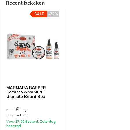
Recent bekeken
SALE
-22%
MARMARA BARBER
Tocacco & Vanilla
Ultimate Beard Box
€ --,--
€ --,--
(€ --,-- Incl. btw)
Voor 17.00 Besteld, Zaterdag
bezorgd