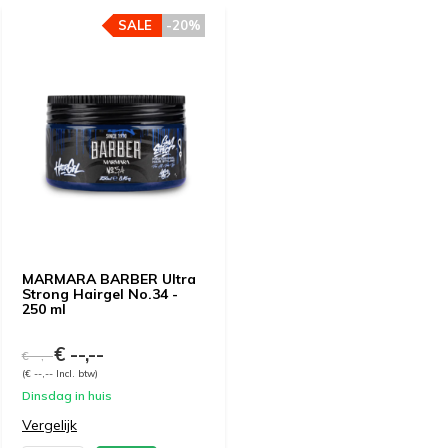
SALE
-20%
MARMARA BARBER Ultra
Strong Hairgel No.34 -
250 ml
€ --,--
€ --,--
(€ --,-- Incl. btw)
Dinsdag in huis
Vergelijk