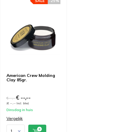
SALE
-25%
American Crew Molding
Clay 85gr.
€ --,--
€ --,--
(€ --,-- Incl. btw)
Dinsdag in huis
Vergelijk