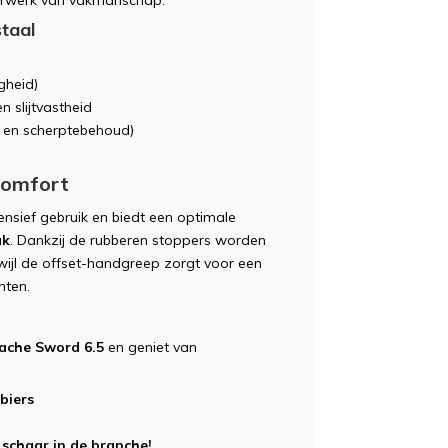
erwerk van vakmanschap.
taal
gheid)
n slijtvastheid
d en scherptebehoud)
comfort
ensief gebruik en biedt een optimale
ak
. Dankzij de rubberen stoppers worden
wijl de offset-handgreep zorgt voor een
hten.
ache Sword 6.5
en geniet van
biers
schaar in de branche!