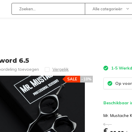
Alle categorieën
word 6.5
1-5 Werk
oordeling toevoegen
Vergelijk
SALE
-18%
Op voor
Beschikbaar i
Mr. Mustache 
€--,--
€ --,--