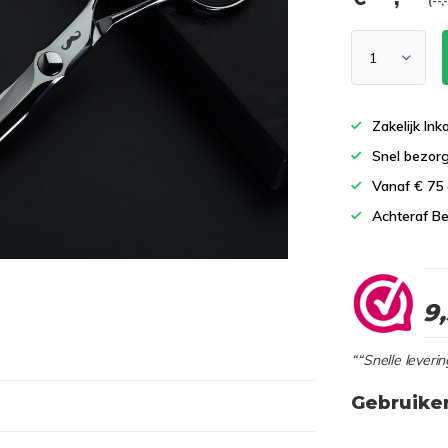
(--,
Zakelijk In
Snel bezor
Vanaf € 75
Achteraf Be
9
““Snelle leverin
Gebruike