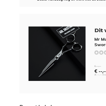
Dit 
Mr M
Swor
€ --,--
€ --,-
(€ --,-- In