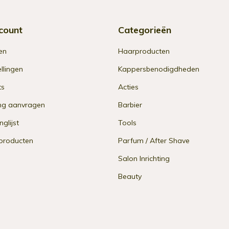
count
Categorieën
en
Haarproducten
ellingen
Kappersbenodigdheden
ts
Acties
ng aanvragen
Barbier
nglijst
Tools
 producten
Parfum / After Shave
Salon Inrichting
Beauty