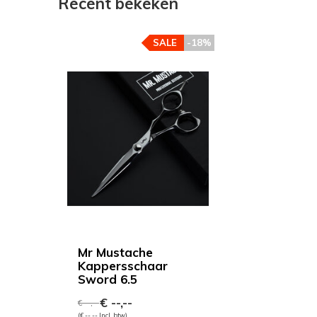
Recent bekeken
SALE
-18%
Mr Mustache
Kappersschaar
Sword 6.5
€ --,--
€ --,--
(€ --,-- Incl. btw)