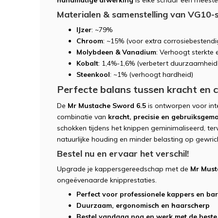
handmatige afwerking
is elke schaar een meest
Materialen & samenstelling van VG10-s
IJzer
: ~79%
Chroom
: ~15% (voor extra corrosiebestendi
Molybdeen & Vanadium
: Verhoogt sterkte e
Kobalt
: 1,4%-1,6% (verbetert duurzaamhei
Steenkool
: ~1% (verhoogt hardheid)
Perfecte balans tussen kracht en 
De
Mr Mustache Sword 6.5
is ontworpen voor int
combinatie van
kracht, precisie en gebruiksgem
schokken tijdens het knippen geminimaliseerd, ter
natuurlijke houding en minder belasting op gewric
Bestel nu en ervaar het verschil!
Upgrade je kappersgereedschap met de
Mr Must
ongeëvenaarde knipprestaties.
Perfect voor professionele kappers en bar
Duurzaam, ergonomisch en haarscherp
Bestel vandaag nog en werk met de beste 