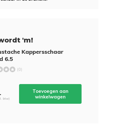
wordt 'm!
ustache Kappersschaar
d 6.5
(0)
Toevoegen aan
-
winkelwagen
cl. btw)