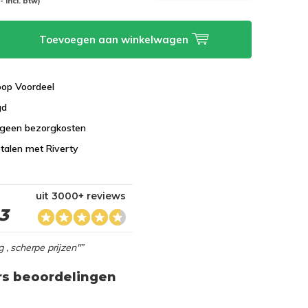
-- Incl. btw)
Toevoegen aan winkelwagen
koop Voordeel
gd
 geen bezorgkosten
talen met Riverty
uit 3000+ reviews
,3
g , scherpe prijzen"”
rs beoordelingen