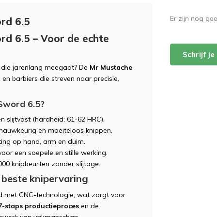
Er zijn nog ge
rd 6.5
d 6.5 – Voor de echte
Schrijf j
die jarenlang meegaat? De
Mr Mustache
en barbiers die streven naar precisie,
Sword 6.5?
n slijtvast (hardheid: 61-62 HRC).
 nauwkeurig en moeiteloos knippen.
ting op hand, arm en duim.
oor een soepele en stille werking.
000 knipbeurten zonder slijtage.
 beste knipervaring
d met CNC-technologie, wat zorgt voor
7-staps productieproces
en de