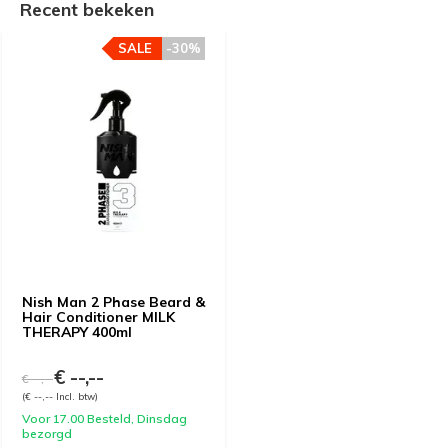
Recent bekeken
SALE
-30%
Nish Man 2 Phase Beard &
Hair Conditioner MILK
THERAPY 400ml
€ --,--
€ --,--
(€ --,-- Incl. btw)
Voor 17.00 Besteld, Dinsdag
bezorgd