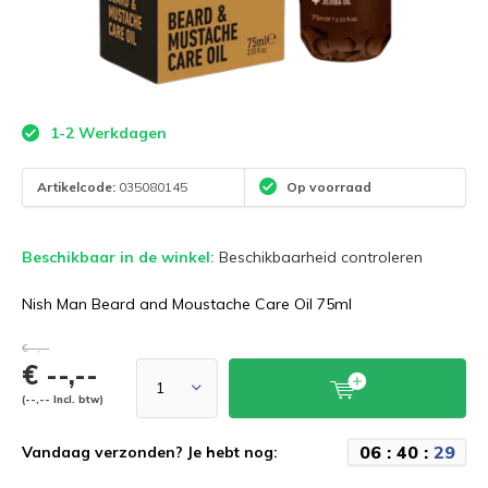
1-2 Werkdagen
Artikelcode:
035080145
Op voorraad
Beschikbaar in de winkel:
Beschikbaarheid controleren
Nish Man Beard and Moustache Care Oil 75ml
€--,--
€ --,--
(--,-- Incl. btw)
0
6
:
4
0
:
2
8
Vandaag verzonden? Je hebt nog: