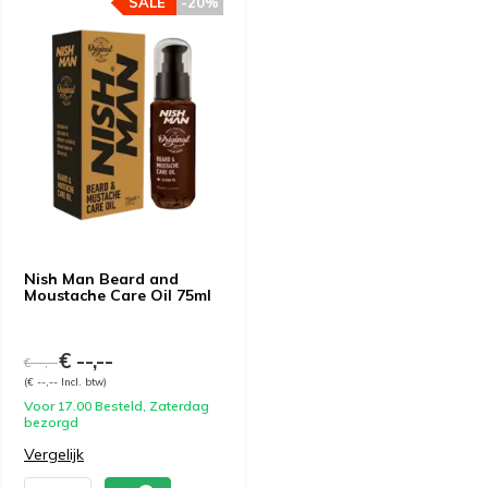
SALE
-20%
Nish Man Beard and
Moustache Care Oil 75ml
€ --,--
€ --,--
(€ --,-- Incl. btw)
Voor 17.00 Besteld, Zaterdag
bezorgd
Vergelijk