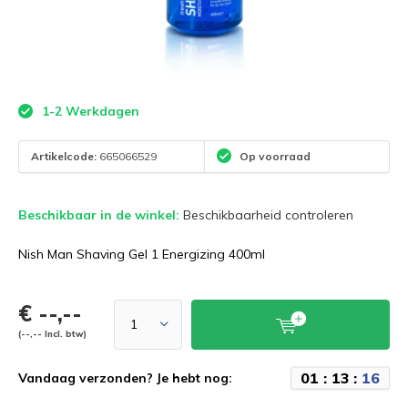
1-2 Werkdagen
Artikelcode:
665066529
Op voorraad
Beschikbaar in de winkel:
Beschikbaarheid controleren
Nish Man Shaving Gel 1 Energizing 400ml
€ --,--
(--,-- Incl. btw)
0
1
:
1
3
:
1
5
Vandaag verzonden? Je hebt nog: