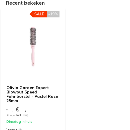
Recent bekeken
SALE
-19%
Olivia Garden Expert
Blowout Speed
Fohnborstel ​- Pastel Roze
25mm
€ --,--
€ --,--
(€ --,-- Incl. btw)
Dinsdag in huis
Vergelijk