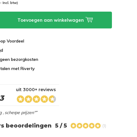
-- Incl. btw)
Toevoegen aan winkelwagen
koop Voordeel
gd
 geen bezorgkosten
talen met Riverty
uit 3000+ reviews
,3
g , scherpe prijzen"”
rs beoordelingen
5 / 5
(1)