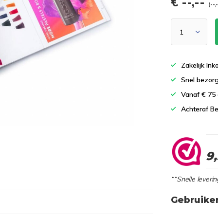
€ --,--
(--,
Zakelijk In
Snel bezor
Vanaf € 75
Achteraf Be
9
““Snelle leverin
Gebruike