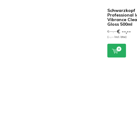
Schwarzkopf
Professional 
Vibrance Clea
Gloss 500ml
€ --,--
€ --,--
(--,-- Incl. btw)