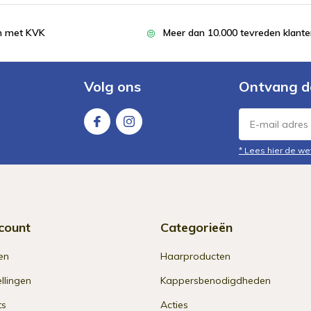
en met KVK
Meer dan 10.000 tevreden klant
Volg ons
Ontvang d
* Lees hier de we
count
Categorieën
en
Haarproducten
ellingen
Kappersbenodigdheden
ts
Acties