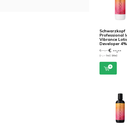
Schwarzkopf
Professional 
Vibrance Loti
Developer 4%
€ --,--
€ --,--
(--,-- Incl. btw)