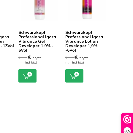
Schwarzkopf
Schwarzkopf
Igora
Professional Igora
Professional Igora
on
Vibrance Gel
Vibrance Lotion
 -13Vol
Developer 1.9% -
Developer 1,9%
6Vol
-6Vol
€ --,--
€ --,--
€ --,--
€ --,--
(--,-- Incl. btw)
(--,-- Incl. btw)
8,5