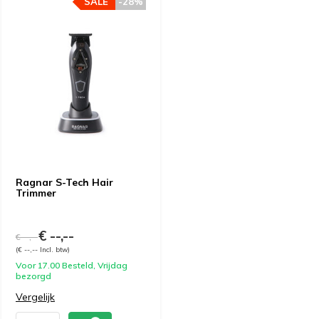
SALE
-28%
Ragnar S-Tech Hair
Trimmer
€ --,--
€ --,--
(€ --,-- Incl. btw)
Voor 17.00 Besteld, Vrijdag
bezorgd
Vergelijk