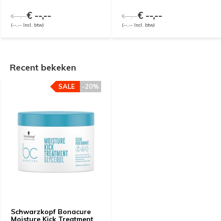
€ --,--
€ --,--
€ --,--
€ --,--
(--,-- Incl. btw)
(--,-- Incl. btw)
Recent bekeken
SALE
-20%
Schwarzkopf Bonacure
Moisture Kick Treatment