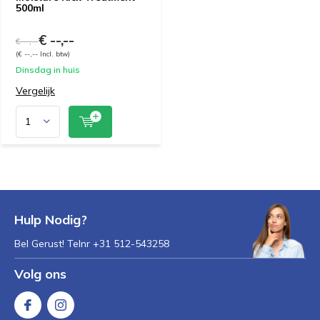
500ml
€ --,--
€ --,--
(€ --,-- Incl. btw)
Dinsdag in huis
Vergelijk
Hulp Nodig?
Bel Gerust! Telnr +31 512-543258
Volg ons