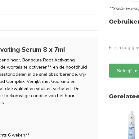
““Snelle leverin
Gebruike
Er zijn nog ge
vating Serum 8 x 7ml
dend haar, Bonacure Root Activating
de wortels te activeren** en de hoofdhuid
Schrijf j
 bestanddelen in de snel absorberende, vrij-
od Complex. Verrijkt met Guaraná en
et de kwaliteit en vitaliteit verbetert. De
e toekomstige conditie van het haar
Gerelate
ik.
echts 6 weken**