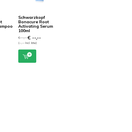
Schwarzkopf
t
Bonacure Root
hampoo
Activating Serum
100ml
€ --,--
€ --,--
(--,-- Incl. btw)