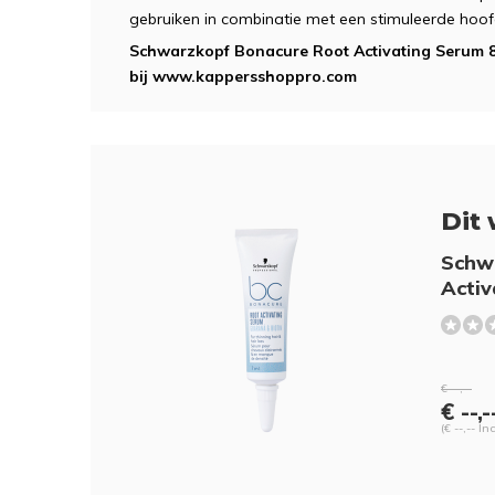
gebruiken in combinatie met een stimuleerde hoo
Schwarzkopf Bonacure Root Activating Serum 8 x
bij www.kappersshoppro.com
Dit 
Schw
Activ
€ --,--
€ --,-
(€ --,-- In