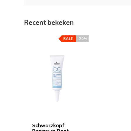
Recent bekeken
SALE
-20%
Schwarzkopf
Bonacure Root