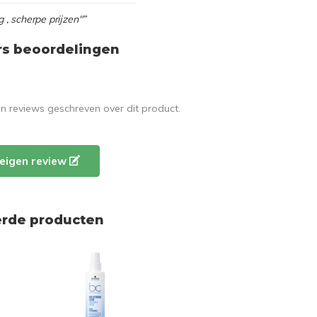
g , scherpe prijzen"”
rs beoordelingen
en reviews geschreven over dit product.
e eigen review
erde producten