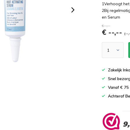
1Verhoogt het 
2Bij regelmat
en Serum
€--,--
€ --,--
(--,
Zakelijk In
Snel bezor
Vanaf € 75
Achteraf Be
9