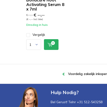
Activating Serum 8
x 7ml
€ --,--
€ --,--
(€ --,-- Incl. btw)
Dinsdag in huis
Vergelijk
Voordelig zakelijk inkop
Hulp Nodig?
Bel Gerust! Telnr +31 512-543258