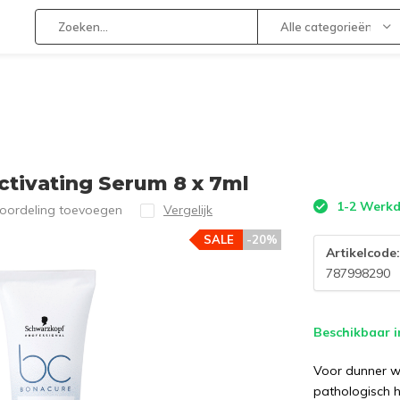
Alle categorieën
tivating Serum 8 x 7ml
1-2 Werk
eoordeling toevoegen
Vergelijk
SALE
-20%
Artikelcode
787998290
Beschikbaar i
Voor dunner w
pathologisch h