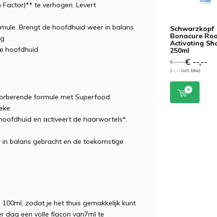
Factor)** te verhogen. Levert
rmule. Brengt de hoofdhuid weer in balans
Schwarzkopf
Bonacure Roo
ig
Activating S
e hoofdhuid
250ml
€ --,--
€ --,--
(--,-- Incl. btw)
bsorberende formule met Superfood
ieke
 hoofdhuid en activeert de haarwortels*.
e
uw in balans gebracht en de toekomstige
 100ml, zodat je het thuis gemakkelijk kunt
 dag een volle flacon van7ml te