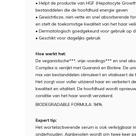
• Helpt de productie van HGF (Hepatocyte Growth 
bestanddelen die de hoofdhuid energie geven
• Gewichtloze, niet-vette en snel absorberende fo
en stelt de toekomstige kwaliteit van het haar veil
• Dermatologisch goedgekeurd voor gebruik op d
• Geschikt voor dagelijks gebruik
Hoe werkt het:
De veganistische***, vrije-voedings*** en snel a
Complex is verrijkt met Guaraná en Biotine. De un
mix van bestanddelen stimuleert en vitaliseert de
Het zorgt voor voller uitziend haar en verbetert d
kwaliteit en vitaliteit. De hoofdhuid wordt opnie
conditie van het haar wordt verzekerd.
BIODEGRADABLE FORMULA: 94%
Expert tip:
Het wortelactiverende serum is ook verkrijgbaar in
onderhouden. Aanbevolen wordt om twee keer per