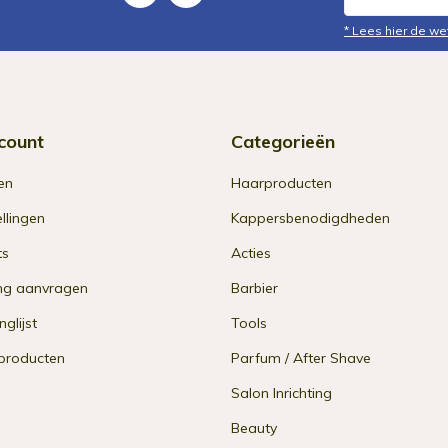
* Lees hier de we
count
Categorieën
en
Haarproducten
ellingen
Kappersbenodigdheden
ts
Acties
ng aanvragen
Barbier
nglijst
Tools
 producten
Parfum / After Shave
Salon Inrichting
Beauty