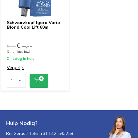
Schwarzkopf Igora Vario
Blond Cool Lift 60ml
€ --,--
€ --,--
(€ --,-- Incl. btw)
Dinsdag in huis
Vergelijk
Hulp Nodig?
Bel Gerust! Telnr +31 512-543258