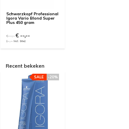
Schwarzkopf Professional
Igora Vario Blond Super
Plus 450 gram
€ --,--
€ --,--
(--,-- Incl. btw)
Recent bekeken
SALE
-20%