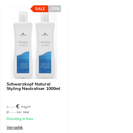
SALE
-20%
Schwarzkopf Natural
Styling Neutraliser 1000ml
€ --,--
€ --,--
(€ --,-- Incl. btw)
Dinsdag in huis
Vergelijk