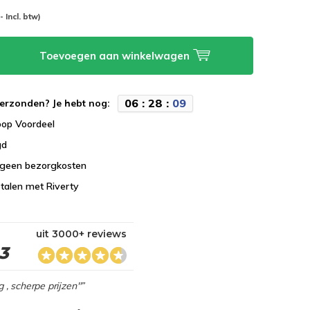
-- Incl. btw)
Toevoegen aan winkelwagen
0
6
:
2
8
:
0
8
erzonden? Je hebt nog:
koop Voordeel
gd
 geen bezorgkosten
talen met Riverty
uit 3000+ reviews
,3
g , scherpe prijzen"”