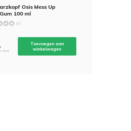
arzkopf Osis Mess Up
 Gum 100 ml
(0)
Toevoegen aan
-
winkelwagen
cl. btw)