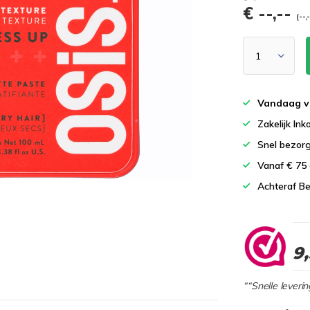
€ --,--
(--,
Vandaag v
Zakelijk In
Snel bezor
Vanaf € 75
Achteraf Be
9
““Snelle leverin