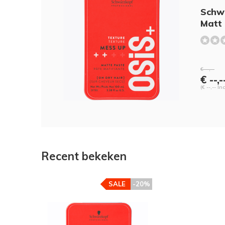
Schw
Matt
€ --,--
€ --,-
(€ --,-- In
Recent bekeken
SALE
-20%