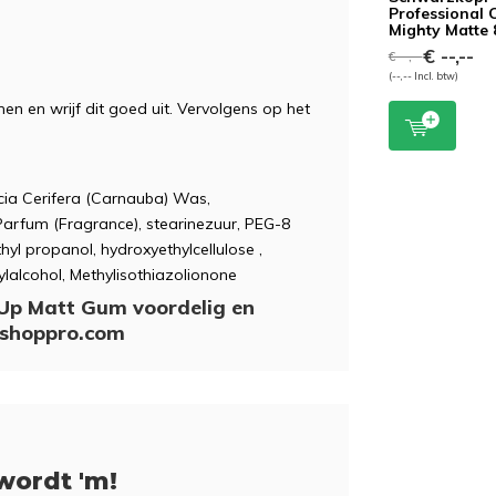
Professional 
Mighty Matte 
€ --,--
€ --,--
(--,-- Incl. btw)
n en wrijf dit goed uit. Vervolgens op het
icia Cerifera (Carnauba) Was,
 Parfum (Fragrance), stearinezuur, PEG-8
yl propanol, hydroxyethylcellulose ,
ylalcohol, Methylisothiazolionone
 Up Matt Gum voordelig en
sshoppro.com
wordt 'm!