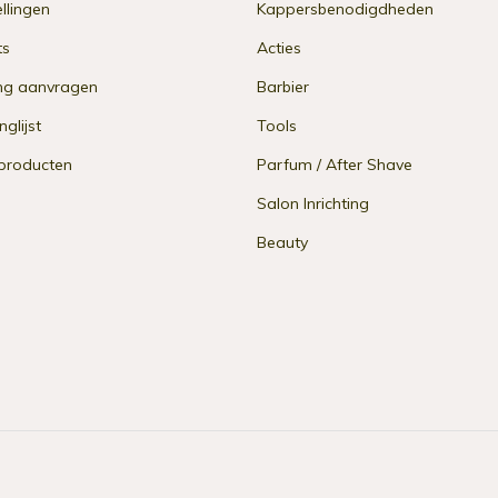
ellingen
Kappersbenodigdheden
ts
Acties
ng aanvragen
Barbier
nglijst
Tools
 producten
Parfum / After Shave
Salon Inrichting
Beauty