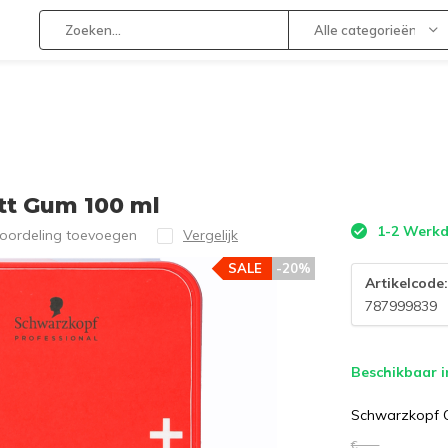
Alle categorieën
tt Gum 100 ml
1-2 Werk
eoordeling toevoegen
Vergelijk
SALE
-20%
Artikelcode
787999839
Beschikbaar i
Schwarzkopf O
€--,--