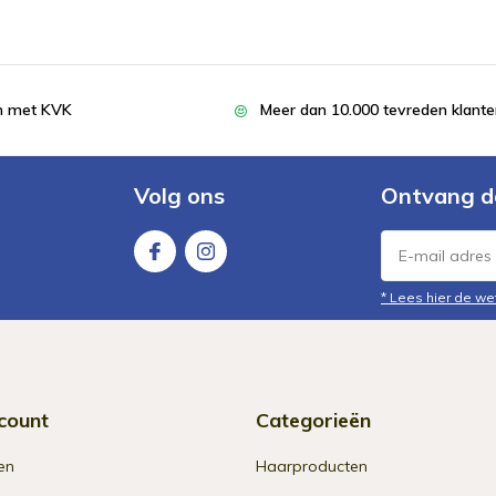
en met KVK
Meer dan 10.000 tevreden klant
Volg ons
Ontvang d
* Lees hier de we
count
Categorieën
en
Haarproducten