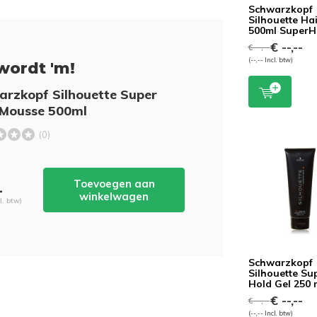
Schwarzkopf
Silhouette Ha
500ml SuperH
€ --,--
€ --,--
(--,-- Incl. btw)
wordt 'm!
rzkopf Silhouette Super
 Mousse 500ml
(0)
Toevoegen aan
-
winkelwagen
cl. btw)
Schwarzkopf
Silhouette Su
Hold Gel 250 
€ --,--
€ --,--
(--,-- Incl. btw)