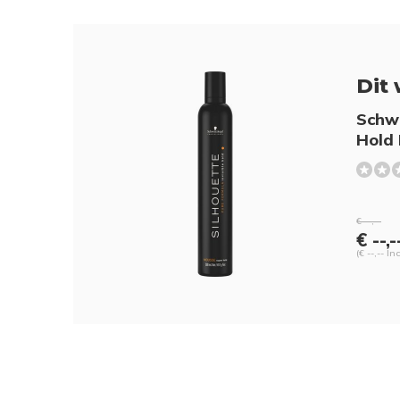
Dit 
Schwa
Hold
€ --,--
€ --,-
(€ --,-- In