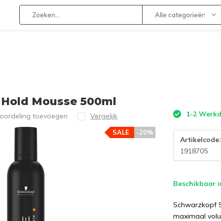
Alle categorieën
r Hold Mousse 500ml
1-2 Werk
eoordeling toevoegen
Vergelijk
SALE
-20%
Artikelcode
1918705
Beschikbaar i
Schwarzkopf S
maximaal volum