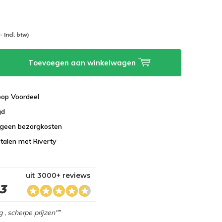
-- Incl. btw)
Toevoegen aan winkelwagen
koop Voordeel
gd
 geen bezorgkosten
talen met Riverty
uit 3000+ reviews
,3
g , scherpe prijzen"”