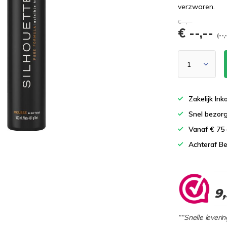
verzwaren.
€--,--
€ --,--
(--,
Zakelijk In
Snel bezor
Vanaf € 75
Achteraf Be
9
““Snelle leverin