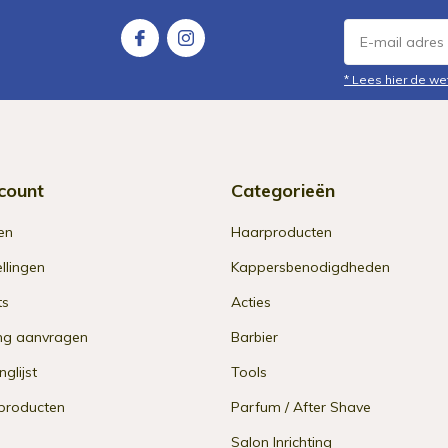
* Lees hier de we
count
Categorieën
en
Haarproducten
ellingen
Kappersbenodigdheden
ts
Acties
ng aanvragen
Barbier
nglijst
Tools
 producten
Parfum / After Shave
Salon Inrichting