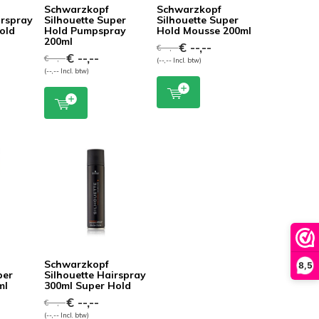
Schwarzkopf
Schwarzkopf
irspray
Silhouette Super
Silhouette Super
old
Hold Pumpspray
Hold Mousse 200ml
200ml
€ --,--
€ --,--
€ --,--
€ --,--
(--,-- Incl. btw)
(--,-- Incl. btw)
Schwarzkopf
8,5
per
Silhouette Hairspray
ml
300ml Super Hold
€ --,--
€ --,--
(--,-- Incl. btw)