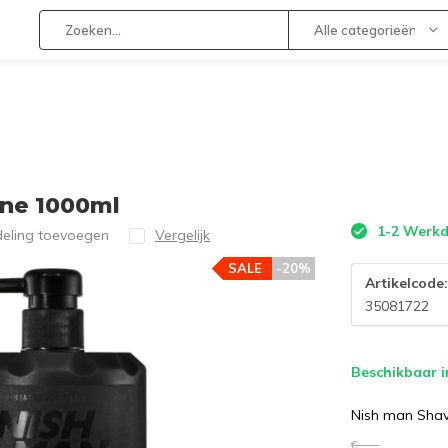
Alle categorieën
One 1000ml
1-2 Werk
deling toevoegen
Vergelijk
SALE
-20%
Artikelcode
35081722
Beschikbaar i
Nish man Shav
€--,--