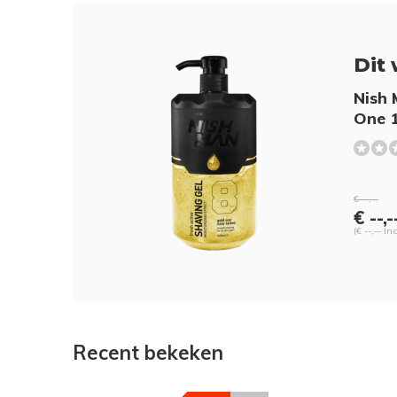
Dit 
Nish 
One 
€ --,--
€ --,-
(€ --,-- In
Recent bekeken