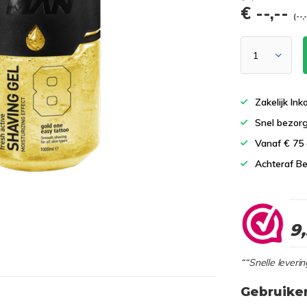
€ --,--
(--,
Zakelijk In
Snel bezor
Vanaf € 75
Achteraf Be
9
““Snelle leverin
Gebruike