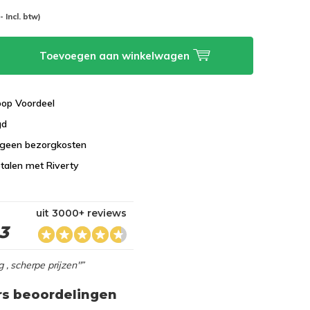
-- Incl. btw)
Toevoegen aan winkelwagen
koop Voordeel
gd
 geen bezorgkosten
talen met Riverty
uit 3000+ reviews
,3
g , scherpe prijzen"”
rs beoordelingen