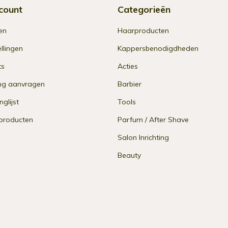
count
Categorieën
en
Haarproducten
ellingen
Kappersbenodigdheden
ts
Acties
ng aanvragen
Barbier
nglijst
Tools
 producten
Parfum / After Shave
Salon Inrichting
Beauty