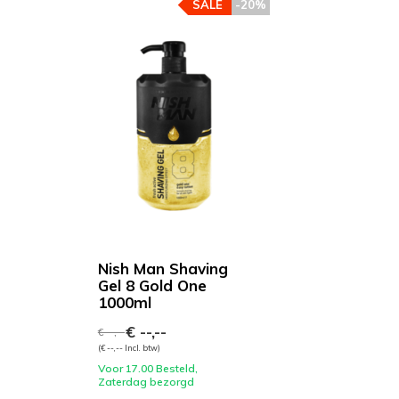
SALE
-20%
Nish Man Shaving
Gel 8 Gold One
1000ml
€ --,--
€ --,--
(€ --,-- Incl. btw)
Voor 17.00 Besteld,
Zaterdag bezorgd