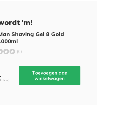
wordt 'm!
Man Shaving Gel 8 Gold
1000ml
(0)
Toevoegen aan
-
winkelwagen
cl. btw)