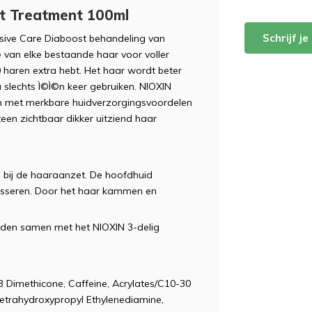
st Treatment 100ml
Schrijf j
ensive Care Diaboost behandeling van
 van elke bestaande haar voor voller
00 haren extra hebt. Het haar wordt beter
na slechts Ì©Ì©n keer gebruiken. NIOXIN
en met merkbare huidverzorgingsvoordelen
een zichtbaar dikker uitziend haar
 bij de haaraanzet. De hoofdhuid
asseren. Door het haar kammen en
rden samen met het NIOXIN 3-delig
 Dimethicone, Caffeine, Acrylates/C10-30
Tetrahydroxypropyl Ethylenediamine,