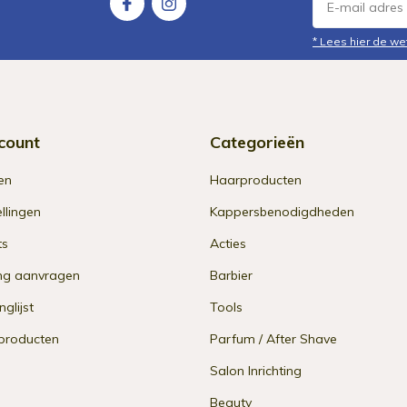
* Lees hier de we
count
Categorieën
en
Haarproducten
ellingen
Kappersbenodigdheden
ts
Acties
ng aanvragen
Barbier
nglijst
Tools
 producten
Parfum / After Shave
Salon Inrichting
Beauty