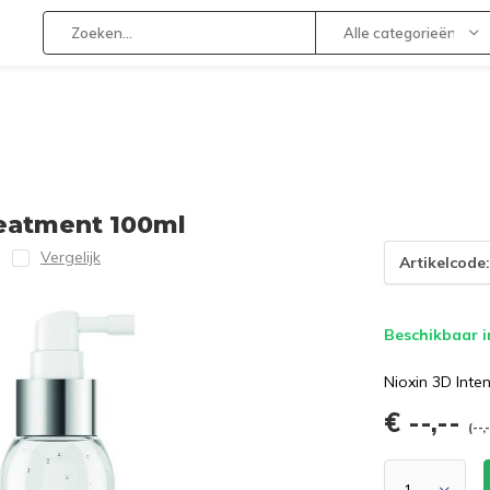
Alle categorieën
reatment 100ml
Vergelijk
Artikelcode
Beschikbaar i
Nioxin 3D Int
€ --,--
(--,