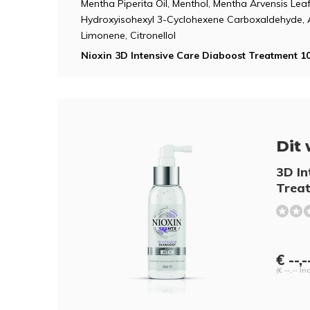
Mentha Piperita Oil, Menthol, Mentha Arvensis Leaf 
Hydroxyisohexyl 3-Cyclohexene Carboxaldehyde, A
Limonene, Citronellol
Nioxin 3D Intensive Care Diaboost Treatment 1
Dit 
3D In
Trea
€ --,-
(€ --,-- In