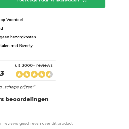
koop Voordeel
gd
 geen bezorgkosten
talen met Riverty
uit 3000+ reviews
,3
g , scherpe prijzen"”
rs beoordelingen
en reviews geschreven over dit product.