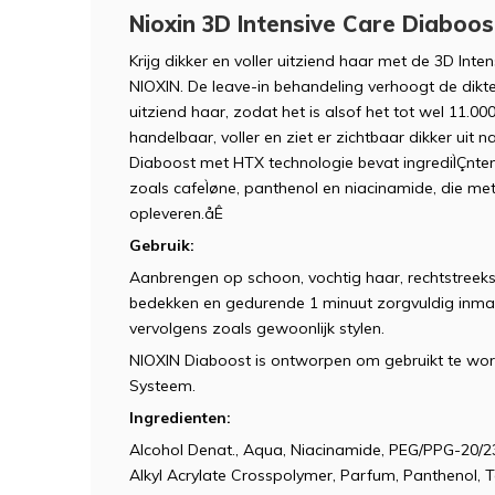
Nioxin 3D Intensive Care Diaboo
Krijg dikker en voller uitziend haar met de 3D Int
NIOXIN. De leave-in behandeling verhoogt de dikte
uitziend haar, zodat het is alsof het tot wel 11.0
handelbaar, voller en ziet er zichtbaar dikker uit 
Diaboost met HTX technologie bevat ingrediÌÇnt
zoals cafeÌøne, panthenol en niacinamide, die met
opleveren.åÊ
Gebruik:
Aanbrengen op schoon, vochtig haar, rechtstreeks
bedekken en gedurende 1 minuut zorgvuldig inm
vervolgens zoals gewoonlijk stylen.
NIOXIN Diaboost is ontworpen om gebruikt te wo
Systeem.
Ingredienten:
Alcohol Denat., Aqua, Niacinamide, PEG/PPG-20/23
Alkyl Acrylate Crosspolymer, Parfum, Panthenol, 