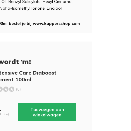
Oil, Benzyl Salicylate, Hexyl Cinnamal,
lpha-Isomethyl Ionone, Linalool,
00ml bestel je bij www.kappersshop.com
wordt 'm!
tensive Care Diaboost
tment 100ml
(0)
-
Toevoegen aan
winkelwagen
cl. btw)