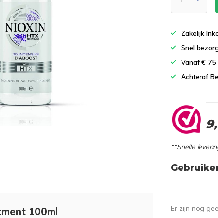
Zakelijk In
Snel bezor
Vanaf € 75
Achteraf Be
9
““Snelle leverin
Gebruike
Er zijn nog ge
atment 100ml