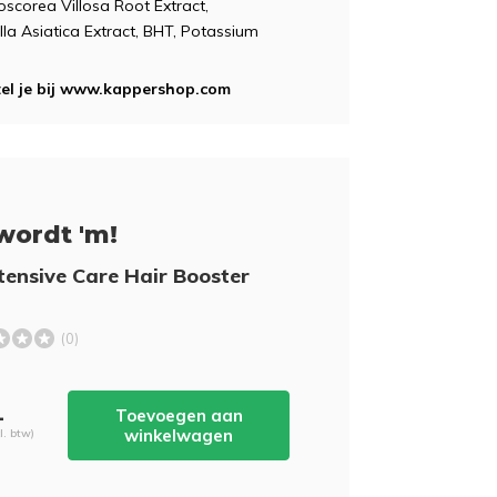
oscorea Villosa Root Extract,
la Asiatica Extract, BHT, Potassium
tel je bij www.kappershop.com
wordt 'm!
tensive Care Hair Booster
(0)
-
Toevoegen aan
winkelwagen
cl. btw)