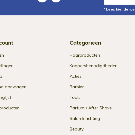
* Lees hier de we
count
Categorieën
en
Haarproducten
ellingen
Kappersbenodigdheden
ts
Acties
ng aanvragen
Barbier
nglijst
Tools
 producten
Parfum / After Shave
Salon Inrichting
Beauty