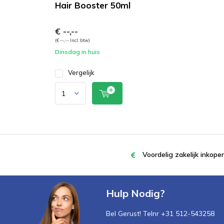
Hair Booster 50ml
€ --,--
(€ --,-- Incl. btw)
Dinsdag in huis
Vergelijk
Voordelig zakelijk inkop
Hulp Nodig?
Bel Gerust! Telnr +31 512-543258