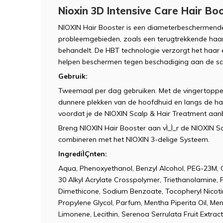
Nioxin 3D Intensive Care Hair Bo
NIOXIN Hair Booster is een diameterbeschermende
probleemgebieden, zoals een terugtrekkende haarg
behandelt. De HBT technologie verzorgt het haar 
helpen beschermen tegen beschadiging aan de s
Gebruik:
Tweemaal per dag gebruiken. Met de vingertoppe
dunnere plekken van de hoofdhuid en langs de ha
voordat je de NIOXIN Scalp & Hair Treatment aan
Breng NIOXIN Hair Booster aan vÌ_Ì_r de NIOXIN 
combineren met het NIOXIN 3-delige Systeem.
IngrediÌÇnten:
Aqua, Phenoxyethanol, Benzyl Alcohol, PEG-23M, C
30 Alkyl Acrylate Crosspolymer, Triethanolamine, 
Dimethicone, Sodium Benzoate, Tocopheryl Nicotin
Propylene Glycol, Parfum, Mentha Piperita Oil, Ment
Limonene, Lecithin, Serenoa Serrulata Fruit Extrac