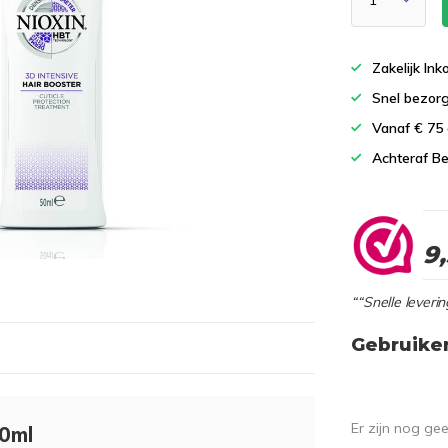
Zakelijk In
Snel bezor
Vanaf € 75
Achteraf Be
9
““Snelle leverin
Gebruike
Er zijn nog ge
50ml