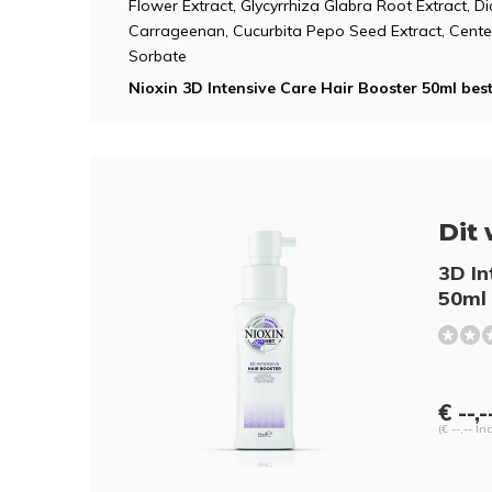
Flower Extract, Glycyrrhiza Glabra Root Extract, Di
Carrageenan, Cucurbita Pepo Seed Extract, Centel
Sorbate
Nioxin 3D Intensive Care Hair Booster 50ml bes
Dit 
3D In
50ml
€ --,-
(€ --,-- In