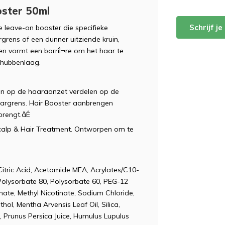
oster 50ml
Schrijf j
 leave-on booster die specifieke
rens of een dunner uitziende kruin,
en vormt een barriÌ¬re om het haar te
chubbenlaag.
n op de haaraanzet verdelen op de
argrens. Hair Booster aanbrengen
brengt.åÊ
Scalp & Hair Treatment. Ontworpen om te
itric Acid, Acetamide MEA, Acrylates/C10-
Polysorbate 80, Polysorbate 60, PEG-12
ate, Methyl Nicotinate, Sodium Chloride,
hol, Mentha Arvensis Leaf Oil, Silica,
t, Prunus Persica Juice, Humulus Lupulus