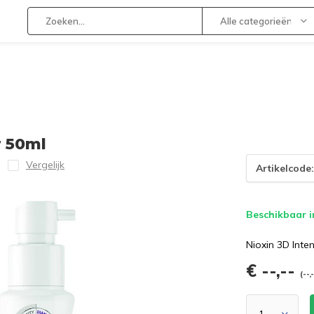
Alle categorieën
r 50ml
Vergelijk
Artikelcode
Beschikbaar i
Nioxin 3D Inte
€ --,--
(--,