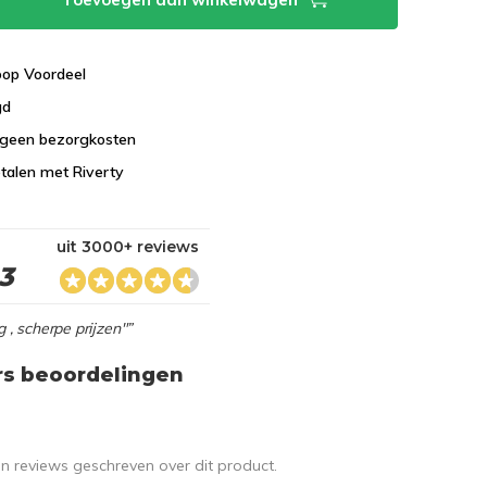
koop Voordeel
gd
 geen bezorgkosten
talen met Riverty
uit 3000+ reviews
,3
g , scherpe prijzen"”
rs beoordelingen
en reviews geschreven over dit product.