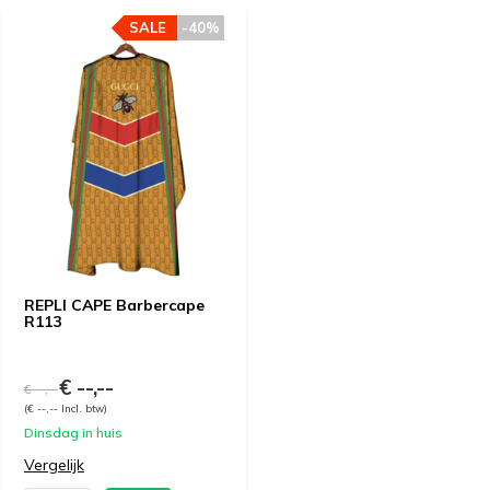
SALE
-40%
REPLI CAPE Barbercape
R113
€ --,--
€ --,--
(€ --,-- Incl. btw)
Dinsdag in huis
Vergelijk