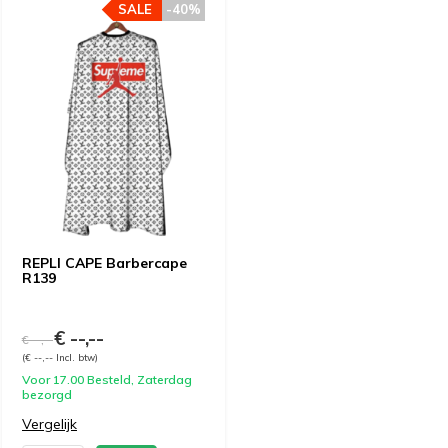
SALE
-40%
REPLI CAPE Barbercape
R139
€ --,--
€ --,--
(€ --,-- Incl. btw)
Voor 17.00 Besteld, Zaterdag
bezorgd
Vergelijk