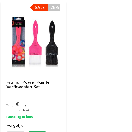
SALE
-25%
Framar Power Painter
Verfkwasten Set
€ --,--
€ --,--
(€ --,-- Incl. btw)
Dinsdag in huis
Vergelijk