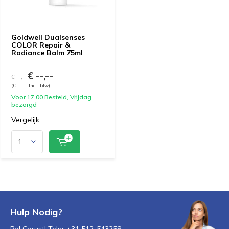
Goldwell Dualsenses
COLOR Repair &
Radiance Balm 75ml
€ --,--
€ --,--
(€ --,-- Incl. btw)
Voor 17.00 Besteld, Vrijdag
bezorgd
Vergelijk
Hulp Nodig?
Bel Gerust! Telnr +31 512-543258