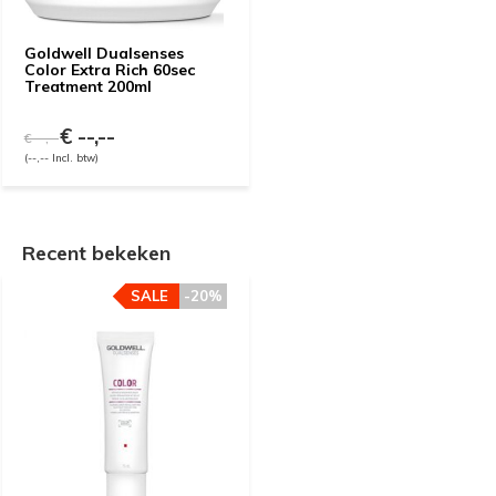
Goldwell Dualsenses
Color Extra Rich 60sec
Treatment 200ml
€ --,--
€ --,--
(--,-- Incl. btw)
Recent bekeken
SALE
-20%