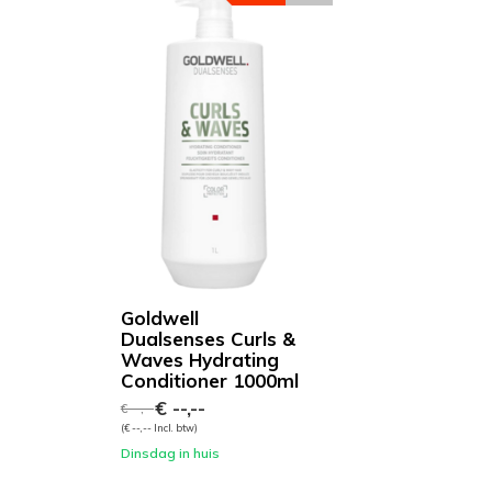
Goldwell
Dualsenses Curls &
Waves Hydrating
Conditioner 1000ml
€ --,--
€ --,--
(€ --,-- Incl. btw)
Dinsdag in huis