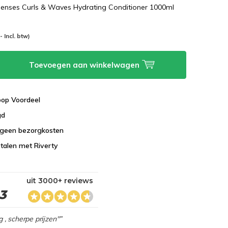
senses Curls & Waves Hydrating Conditioner 1000ml
-- Incl. btw)
Toevoegen aan winkelwagen
koop Voordeel
gd
 geen bezorgkosten
talen met Riverty
uit 3000+ reviews
,3
g , scherpe prijzen"”