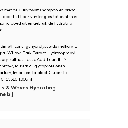
sen met de Curly twist shampoo en breng
 door het haar van lengtes tot punten en
aarna goed uit en gebruik de hydrating
d.
odimethicone, gehydrolyseerde melkeiwit,
ra (Willow) Bark Extract, Hydroxypropyl
ryl sulfaat, Lactic Acid, Laureth- 2,
Pareth-7, laureth-9, glycoproteÌønen,
rfum, limoneen, Linalool, Citronellol,
/ CI 15510 1000ml
rls & Waves Hydrating
ne bij