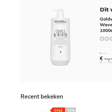
Dit 
Goldw
Wave
1000
€ --,--
€ --,-
(€ --,-- In
Recent bekeken
SALE
-20%