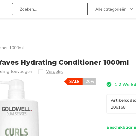
Alle categorieën
oner 1000ml
Waves Hydrating Conditioner 1000ml
eling toevoegen
Vergelijk
SALE
-20%
1-2 Werk
Artikelcode
206158
Beschikbaar i