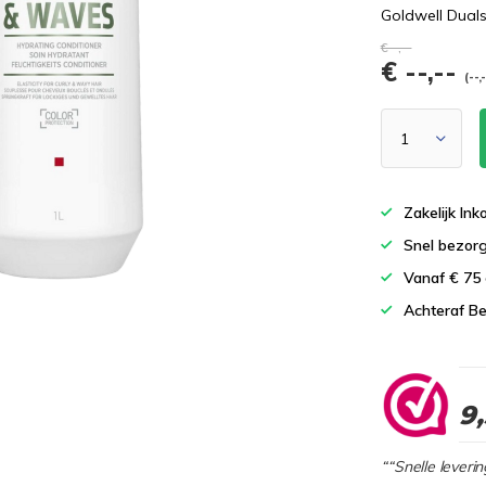
Goldwell Dual
€--,--
€ --,--
(--,
Zakelijk In
Snel bezor
Vanaf € 75
Achteraf Be
9
““Snelle leverin