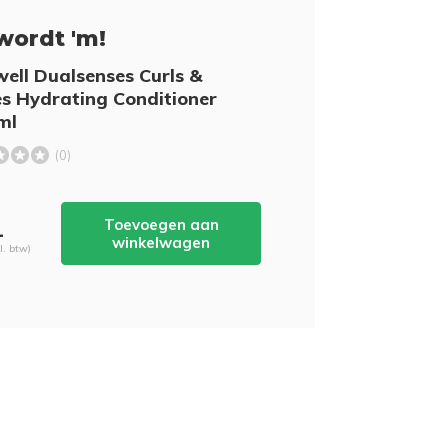
wordt 'm!
ell Dualsenses Curls &
s Hydrating Conditioner
ml
(0)
Toevoegen aan
-
winkelwagen
cl. btw)