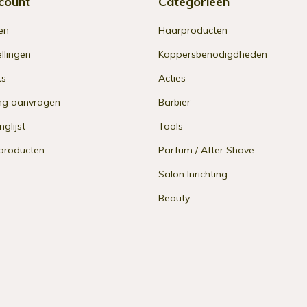
count
Categorieën
en
Haarproducten
ellingen
Kappersbenodigdheden
ts
Acties
ng aanvragen
Barbier
nglijst
Tools
 producten
Parfum / After Shave
Salon Inrichting
Beauty