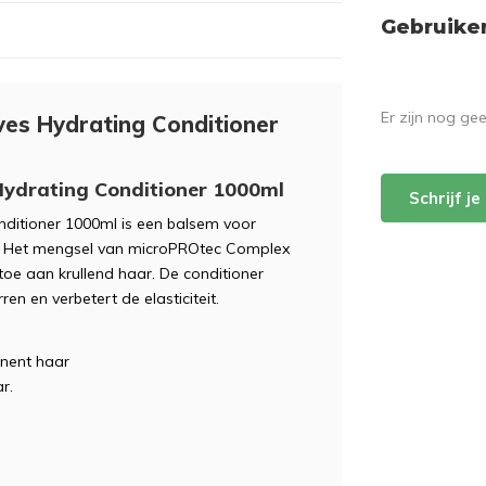
Gebruike
Er zijn nog ge
ves Hydrating Conditioner
Hydrating Conditioner 1000ml
Schrijf j
ditioner 1000ml is een balsem voor
r . Het mengsel van microPROtec Complex
 toe aan krullend haar. De conditioner
en en verbetert de elasticiteit.
anent haar
r.