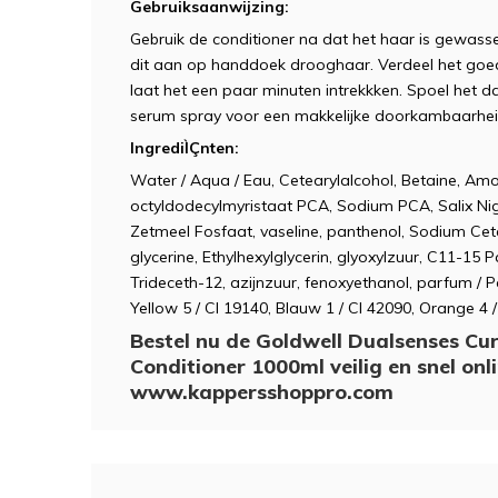
Gebruiksaanwijzing:
Gebruik de conditioner na dat het haar is gewas
dit aan op handdoek drooghaar. Verdeel het goed
laat het een paar minuten intrekkken. Spoel het d
serum spray voor een makkelijke doorkambaarhei
IngrediÌÇnten:
Water / Aqua / Eau, Cetearylalcohol, Betaine, Am
octyldodecylmyristaat PCA, Sodium PCA, Salix Nig
Zetmeel Fosfaat, vaseline, panthenol, Sodium Cetea
glycerine, Ethylhexylglycerin, glyoxylzuur, C11-15 
Trideceth-12, azijnzuur, fenoxyethanol, parfum / Pa
Yellow 5 / CI 19140, Blauw 1 / CI 42090, Orange 4 
Bestel nu de Goldwell Dualsenses Cu
Conditioner 1000ml veilig en snel onli
www.kappersshoppro.com