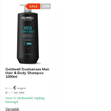
SALE
-20%
Goldwell Dualsenses Men
Hair & Body Shampoo
1000ml
€ --,--
€ --,--
(€ --,-- Incl. btw)
Voor 17.00 Besteld, Vrijdag
bezorgd
Vergelijk