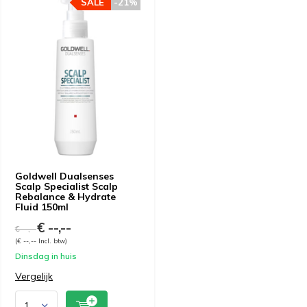
SALE
-21%
Goldwell Dualsenses
Scalp Specialist Scalp
Rebalance & Hydrate
Fluid 150ml
€ --,--
€ --,--
(€ --,-- Incl. btw)
Dinsdag in huis
Vergelijk