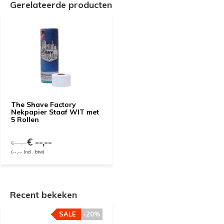
Gerelateerde producten
The Shave Factory
Nekpapier Staaf WIT met
5 Rollen
€ --,--
€ --,--
(--,-- Incl. btw)
Recent bekeken
SALE
-20%