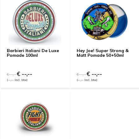
Barbieri Italiani De Luxe
Hey Joe! Super Strong &
Pomade 100ml
Matt Pomade 50+50ml
€ --,--
€ --,--
€ --,--
€ --,--
(--,-- Incl. btw)
(--,-- Incl. btw)