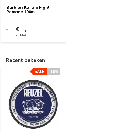
Barbieri Italiani Fight
Pomade 100ml
€ --,--
€ --,--
(--,-- Incl. btw)
Recent bekeken
SALE
-16%