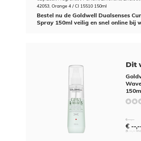
42053, Orange 4 / CI 15510 150ml
Bestel nu de Goldwell Dualsenses C
Spray 150ml veilig en snel online b
Dit 
Goldw
Wave
150m
€ --,--
€ --,-
(€ --,-- In