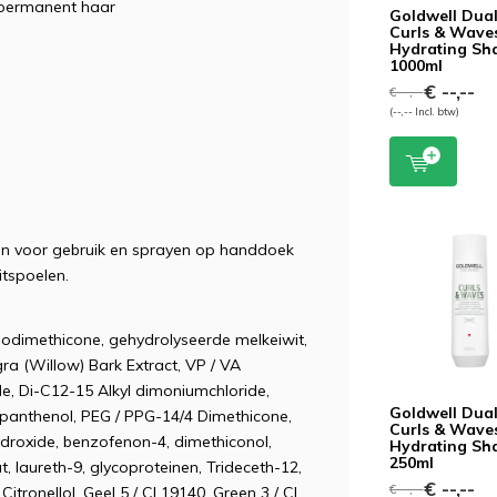
gepermanent haar
Goldwell Dua
Curls & Wave
Hydrating S
1000ml
€ --,--
€ --,--
(--,-- Incl. btw)
en voor gebruik en sprayen op handdoek
tspoelen.
Amodimethicone, gehydrolyseerde melkeiwit,
ra (Willow) Bark Extract, VP / VA
e, Di-C12-15 Alkyl dimoniumchloride,
Goldwell Dua
 panthenol, PEG / PPG-14/4 Dimethicone,
Curls & Wave
droxide, benzofenon-4, dimethiconol,
Hydrating S
250ml
, laureth-9, glycoproteinen, Trideceth-12,
€ --,--
€ --,--
itronellol, Geel 5 / CI 19140, Green 3 / CI