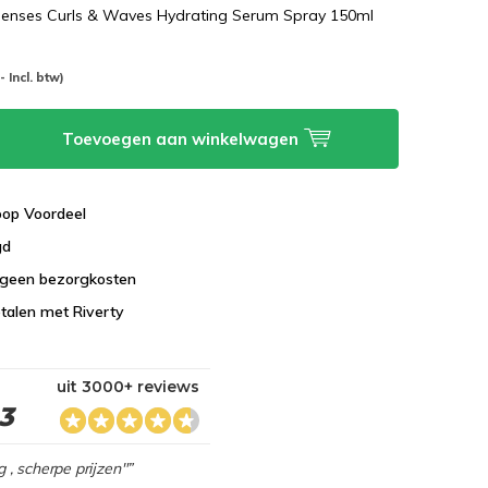
senses Curls & Waves Hydrating Serum Spray 150ml
-- Incl. btw)
Toevoegen aan winkelwagen
koop Voordeel
gd
 geen bezorgkosten
talen met Riverty
uit 3000+ reviews
,3
g , scherpe prijzen"”