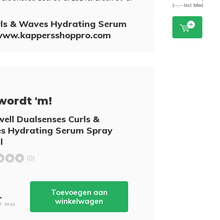
(--,-- Incl. btw)
urls & Waves Hydrating Serum
ij www.kappersshoppro.com
wordt 'm!
ell Dualsenses Curls &
s Hydrating Serum Spray
l
(0)
Toevoegen aan
-
winkelwagen
cl. btw)