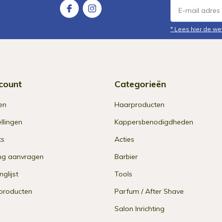
* Lees hier de we
count
Categorieën
en
Haarproducten
ellingen
Kappersbenodigdheden
ts
Acties
ng aanvragen
Barbier
nglijst
Tools
 producten
Parfum / After Shave
Salon Inrichting