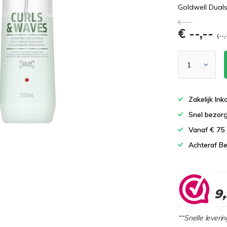
Goldwell Dual
€--,--
€ --,--
(--,
Zakelijk In
Snel bezor
Vanaf € 75
Achteraf Be
9
““Snelle leverin