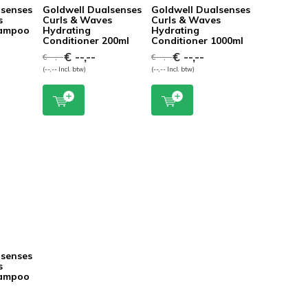
lsenses
Goldwell Dualsenses
Goldwell Dualsenses
s
Curls & Waves
Curls & Waves
hampoo
Hydrating
Hydrating
Conditioner 200ml
Conditioner 1000ml
€ --,--
€ --,--
€ --,--
€ --,--
(--,-- Incl. btw)
(--,-- Incl. btw)
lsenses
s
hampoo