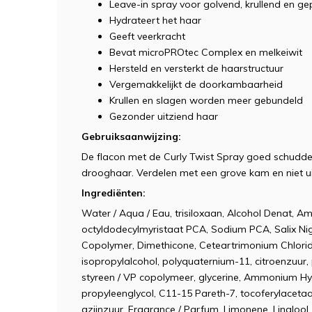
Leave-in spray voor golvend, krullend en 
Hydrateert het haar
Geeft veerkracht
Bevat microPROtec Complex en melkeiwit
Hersteld en versterkt de haarstructuur
Vergemakkelijkt de doorkambaarheid
Krullen en slagen worden meer gebundeld
Gezonder uitziend haar
Gebruiksaanwijzing:
De flacon met de Curly Twist Spray goed schudd
drooghaar. Verdelen met een grove kam en niet ui
Ingrediënten
:
Water / Aqua / Eau, trisiloxaan, Alcohol Denat, 
octyldodecylmyristaat PCA, Sodium PCA, Salix Nig
Copolymer, Dimethicone, Ceteartrimonium Chlorid
isopropylalcohol, polyquaternium-11, citroenzuur,
styreen / VP copolymeer, glycerine, Ammonium Hy
propyleenglycol, C11-15 Pareth-7, tocoferylacetaat
azijnzuur, Fragrance / Parfum, Limonene, Linalool, C