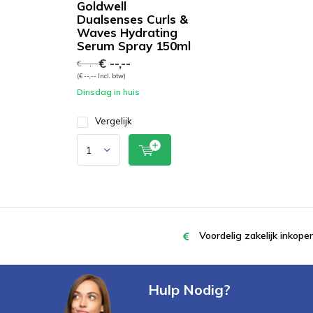
Goldwell
Dualsenses Curls &
Waves Hydrating
Serum Spray 150ml
€ --,--
€ --,--
(€ --,-- Incl. btw)
Dinsdag in huis
Vergelijk
Voordelig zakelijk inkop
Hulp Nodig?