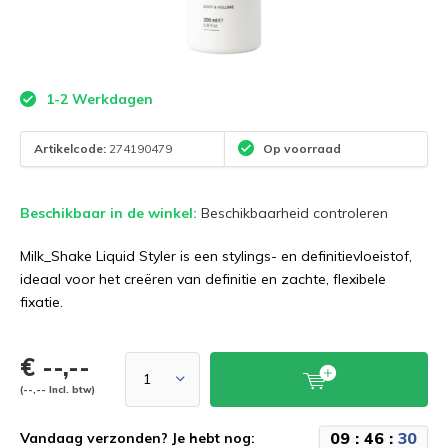
1-2 Werkdagen
Artikelcode:
274190479
Op voorraad
Beschikbaar in de winkel:
Beschikbaarheid controleren
Milk_Shake Liquid Styler is een stylings- en definitievloeistof,
ideaal voor het creëren van definitie en zachte, flexibele
fixatie.
€ --,--
(--,-- Incl. btw)
0
9
:
4
6
:
3
0
Vandaag verzonden? Je hebt nog: